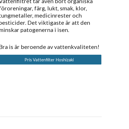
Vattenfiltret tar även bort organiska
föroreningar, färg, lukt, smak, klor,
tungmetaller, medicinrester och
pesticider. Det viktigaste är att den
minskar patogenerna i isen.
Bra is är beroende av vattenkvaliteten!
Pris Vattenfilter Hoshizaki