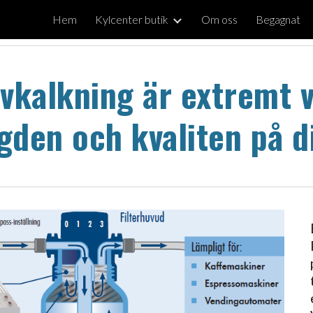
Hem
Kylcenter butik
Om oss
Begagnat
ip to main content
Skip to navigat
vkalkning är extremt v
ngden och kvaliten på d