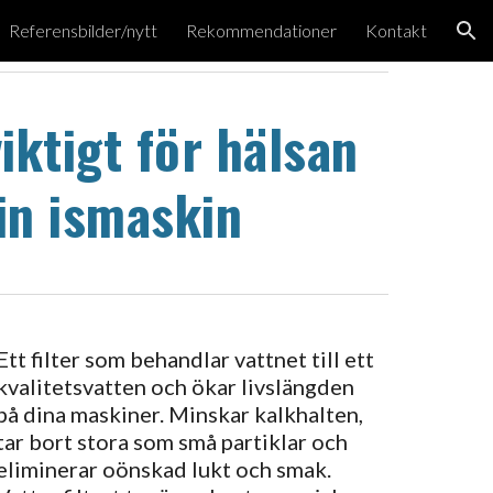
Referensbilder/nytt
Rekommendationer
Kontakt
ion
iktigt för hälsan
in ismaskin
Ett filter som behandlar vattnet till ett
kvalitetsvatten och ökar livslängden
på dina maskiner. Minskar kalkhalten,
tar bort stora som små partiklar och
eliminerar oönskad lukt och smak.