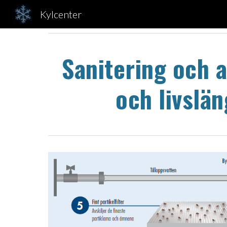
Kylcenter
Sk
Sanitering och a
och livslä