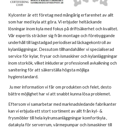
Kylcenter är ett företag med mångårig erfarenhet av allt
som har med kyla att göra.
Vi erbjuder heltäckande
lösningar inom kyla med fokus på driftsäkerhet och kvalitet.
Vår expertis sträcker sig från montage och förebyggande
underhåll till lagstadgad periodiserad läckagekontroll av
kylanläggningar. Dessutom tillhandahåller vi specialiserad
service för kylar, frysar och ismaskiner och kylanläggningar
inom storkök, vilket inkluderar professionell avkalkning och
sanitering för att säkerställa högsta möjliga
hygienstandard.
Ju mer information vi får om produkten och felet, desto
bättre möjlighet har vi att snabbt kunna lösa problemet.
Eftersom vi samarbetar med marknadsledande fabrikanter
kan vi erbjuda ett stort sortiment av allt från kyl- &
frysmöbler till hela kylrumsanläggningar komfortkyla ,
datakyla för serverrum, värmepumpar och ismaskiner till